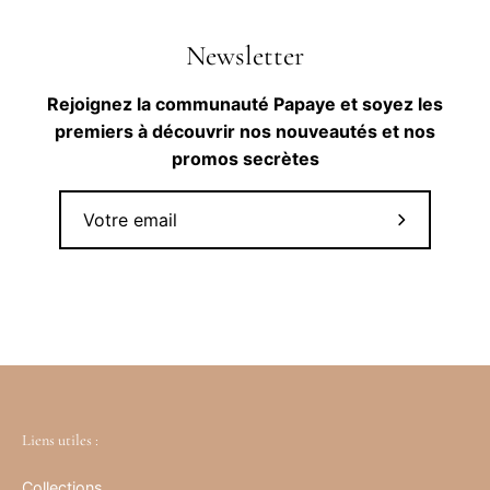
Newsletter
Rejoignez la communauté Papaye et soyez les
premiers à découvrir nos nouveautés et nos
promos secrètes
Abonnez-
vous
à
notre
newsletter
Liens utiles :
Collections