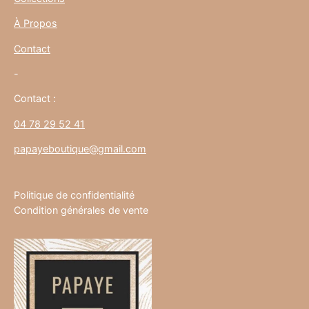
À Propos
Contact
-
Contact :
04 78 29 52 41
papayeboutique@gmail.com
Politique de confidentialité
Condition générales de vente