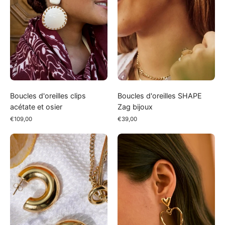
osier
Boucles d'oreilles clips
Boucles d'oreilles SHAPE
acétate et osier
Zag bijoux
€109,00
€39,00
Créoles
Boucles
bombées
d'oreilles
CHANTAL
grands
Zag
coeurs
Bijoux