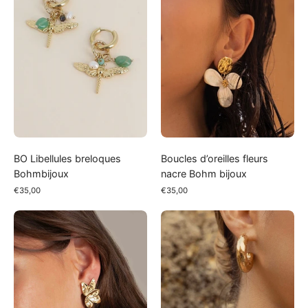
Bohm
bijoux
BO Libellules breloques
Boucles d’oreilles fleurs
Bohmbijoux
nacre Bohm bijoux
€35,00
€35,00
Boucles
Créoles
d’oreilles
larges
demi
martelées
fleur
Bohm
Bohm
bijoux
Bijoux