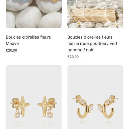
pomme
/
noir
Boucles d'oreilles fleurs
Boucles d'oreilles fleurs
Mauve
résine rose poudrée / vert
pomme / noir
€20,00
€20,00
Boucles
Boucles
d’oreilles
d’oreilles
TANDALO
MESAGNE
Zag
Zag
bijoux
bijoux