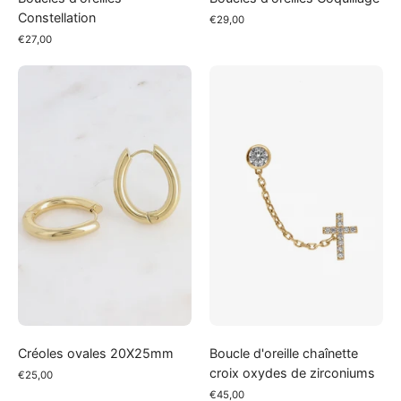
Constellation
€29,00
€27,00
Créoles
Boucle
ovales
d'oreille
20X25mm
chaînette
croix
oxydes
de
zirconiums
Créoles ovales 20X25mm
Boucle d'oreille chaînette
croix oxydes de zirconiums
€25,00
€45,00