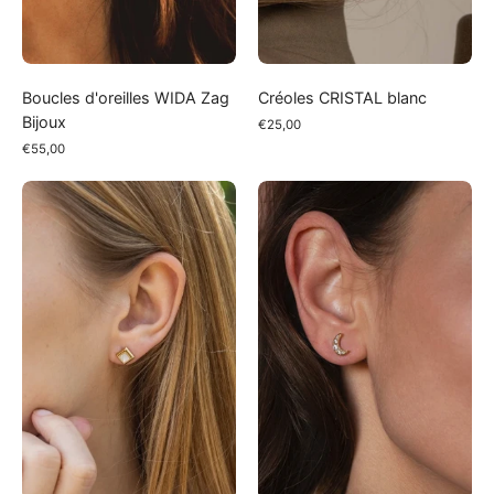
Boucles d'oreilles WIDA Zag
Créoles CRISTAL blanc
Bijoux
€25,00
€55,00
Boucles
Boucles
d'oreilles
d'oreilles
TANIA
LUNE
zag
bijoux