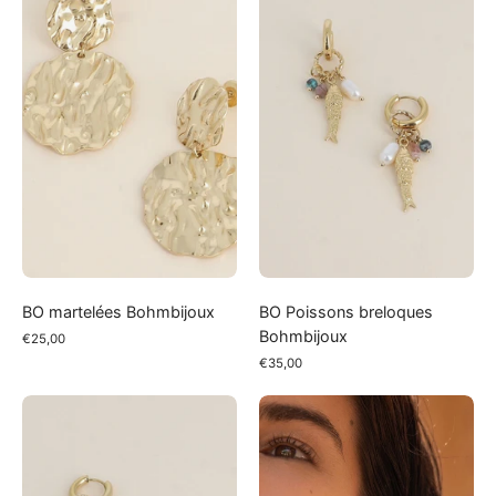
Bohmbijoux
breloques
Bohmbijoux
BO martelées Bohmbijoux
BO Poissons breloques
Bohmbijoux
€25,00
€35,00
BO
Boucles
Libellules
d’oreilles
breloques
fleurs
Bohmbijoux
nacre