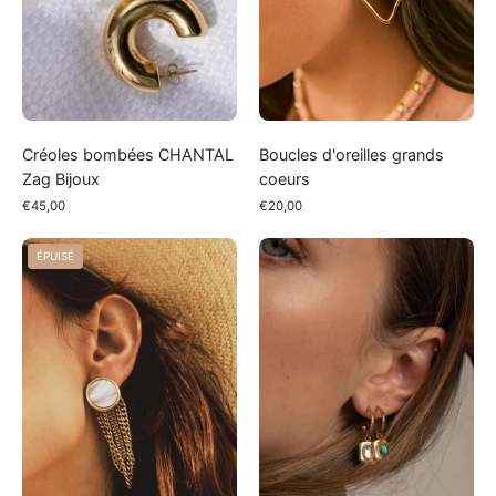
Créoles bombées CHANTAL
Boucles d'oreilles grands
Zag Bijoux
coeurs
€45,00
€20,00
Boucles
Créoles
ÉPUISÉ
d'oreilles
CRISTAL
WIDA
blanc
Zag
Bijoux