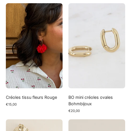
Créoles
BO
tissu
mini
fleurs
créoles
Rouge
ovales
Bohmbijoux
Créoles tissu fleurs Rouge
BO mini créoles ovales
Bohmbijoux
€15,00
€20,00
BO
BO
martelées
Poissons