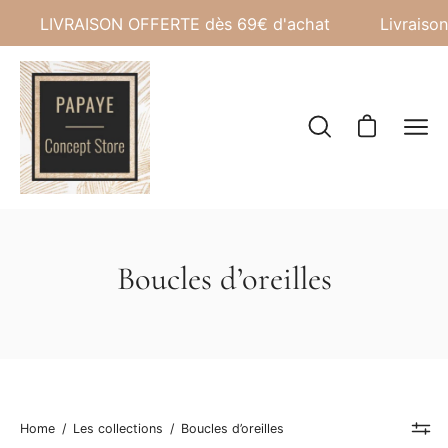
Aller
LIVRAISON OFFERTE dès 69€ d'achat
Livraison 48h
au
contenu
Ouvrir
Ouvrir le pani
Ouvri
la
le
barre
men
de
de
recherche
navi
Boucles d’oreilles
Home
/
Les collections
/
Boucles d’oreilles