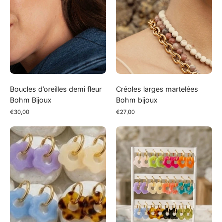
Boucles d’oreilles demi fleur
Créoles larges martelées
Bohm Bijoux
Bohm bijoux
€30,00
€27,00
Boucles
Boucles
d'oreilles
d'oreilles
fleurs
fleurs
Mauve
résine
rose
poudrée
/
vert