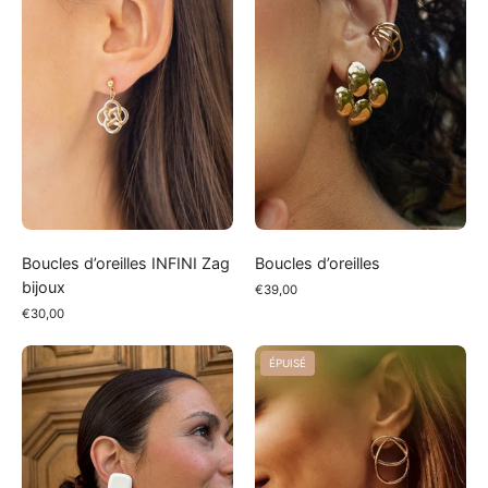
Zag
bijoux
Boucles d’oreilles INFINI Zag
Boucles d’oreilles
bijoux
€39,00
€30,00
Boucles
Boucles
ÉPUISÉ
d'oreilles
d'oreilles
clips
SHAPE
acétate
Zag
et
bijoux