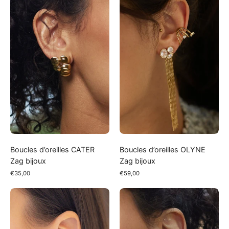
d’oreilles
d’oreilles
CATER
OLYNE
Zag
Zag
bijoux
bijoux
Boucles d’oreilles CATER
Boucles d’oreilles OLYNE
Zag bijoux
Zag bijoux
€35,00
€59,00
Boucles
Boucles
d’oreilles
d’oreilles
INFINI