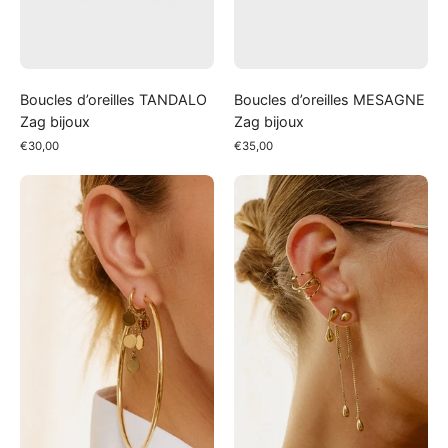
Boucles d’oreilles TANDALO
Boucles d’oreilles MESAGNE
Zag bijoux
Zag bijoux
€30,00
€35,00
Boucles
Boucles
d’oreilles
d’oreilles
CORATO
Zag
Zag
bijoux
bijoux