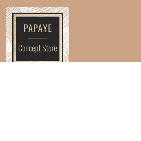
© 2026,
Ma boutique
.
Bienvenue!
Collection
Nos marques
À propos de
PAPAYE
Contact
Carte cadeau