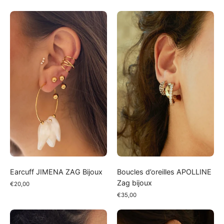
Earcuff
Boucles
JIMENA
d’oreilles
ZAG
APOLLINE
Bijoux
Zag
bijoux
Earcuff JIMENA ZAG Bijoux
Boucles d’oreilles APOLLINE
Zag bijoux
€20,00
€35,00
Boucles
Boucles